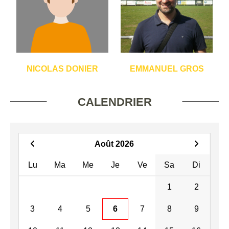
NICOLAS DONIER
EMMANUEL GROS
CALENDRIER
Août 2026
Lu
Ma
Me
Je
Ve
Sa
Di
1
2
3
4
5
6
7
8
9