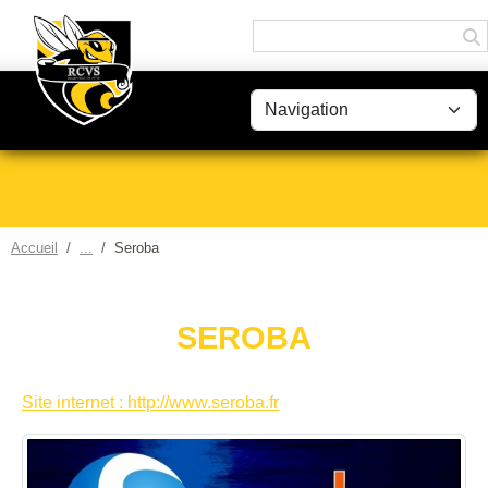
Panneau de gestion des cookies
Accueil
Seroba
SEROBA
Site internet : http://www.seroba.fr