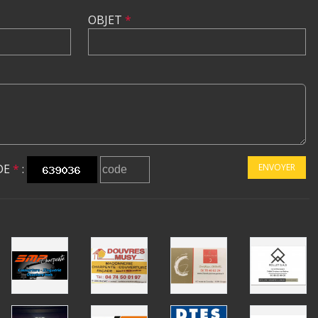
OBJET
*
DE
*
:
ENVOYER