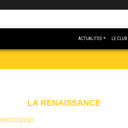
ACTUALITES
LE CLUB
LA RENAISSANCE
=100063723721827