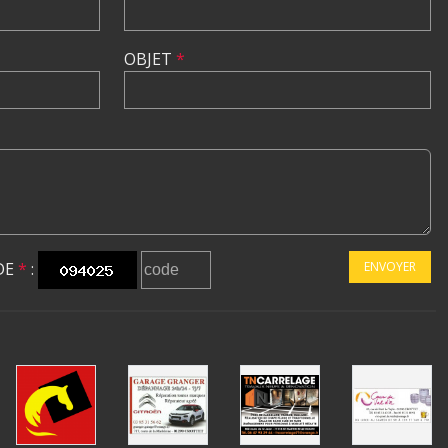
OBJET
*
DE
*
:
ENVOYER