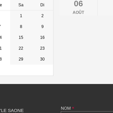
06
e
Sa
Di
AOÛT
1
2
7
8
9
4
15
16
1
22
23
8
29
30
NOM
*
YLE SAONE