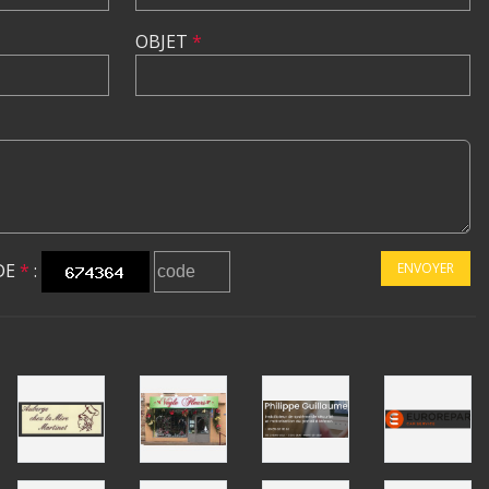
OBJET
*
DE
*
:
ENVOYER