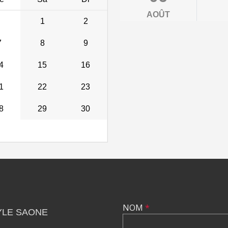
AOÛT
1
2
7
8
9
4
15
16
1
22
23
8
29
30
NOM
*
YLE SAONE