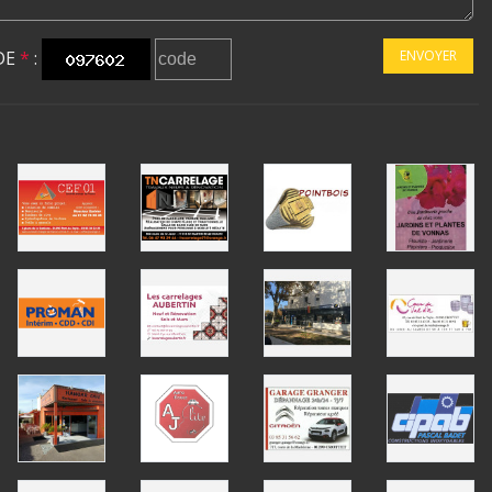
DE
*
:
ENVOYER