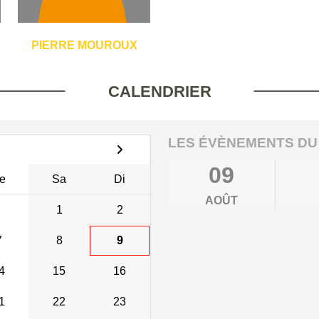
PIERRE MOUROUX
CALENDRIER
LES ÉVÈNEMENTS DU
09
e
Sa
Di
AOÛT
1
2
7
8
9
4
15
16
1
22
23