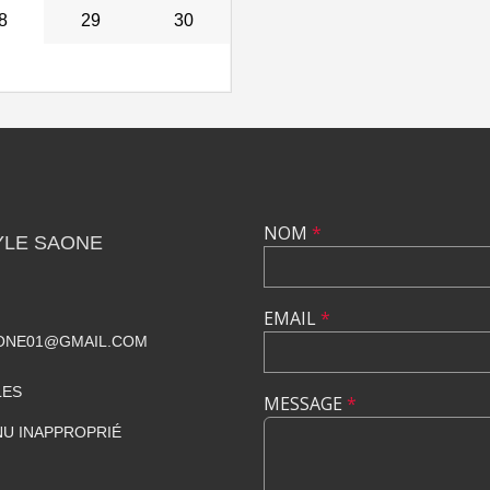
8
29
30
NOM
*
YLE SAONE
EMAIL
*
ONE01@GMAIL.COM
LES
MESSAGE
*
U INAPPROPRIÉ