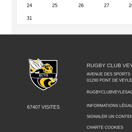
24
25
26
27
2
31
RUGBY CLUB VE
AVENUE DES SPORTS
01290
PONT DE VEYLE
RUGBYCLUBVEYLESA
INFORMATIONS LÉGA
67407
VISITES
SIGNALER UN CONTEN
CHARTE COOKIES