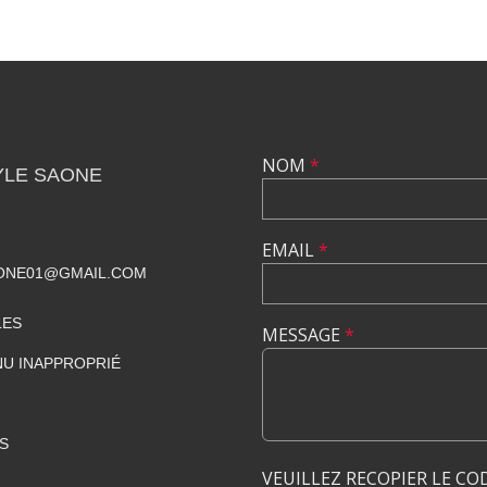
NOM
*
YLE SAONE
EMAIL
*
ONE01@GMAIL.COM
LES
MESSAGE
*
U INAPPROPRIÉ
S
VEUILLEZ RECOPIER LE CO