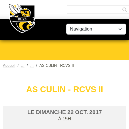
Panneau de gestion des cookies
Accueil
AS CULIN - RCVS II
AS CULIN - RCVS II
LE
DIMANCHE
22
OCT.
2017
À 15H