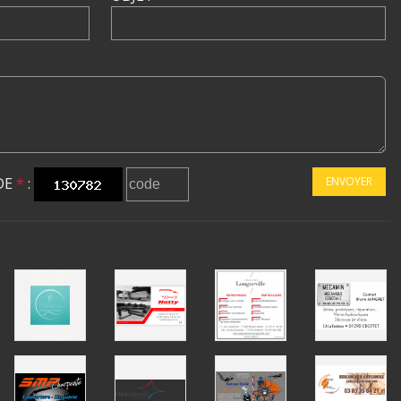
DE
*
:
ENVOYER