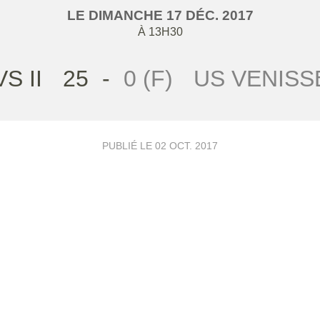
LE
DIMANCHE
17
DÉC.
2017
À 13H30
S II
25
-
0 (F)
US VENISS
PUBLIÉ LE
02 OCT. 2017