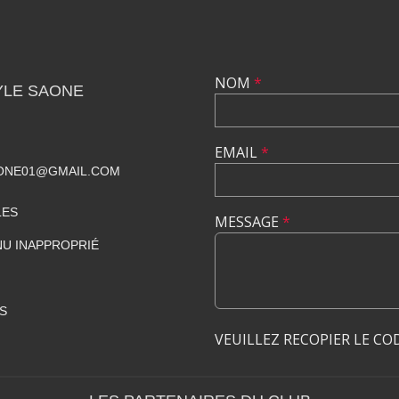
NOM
*
YLE SAONE
EMAIL
*
ONE01@GMAIL.COM
LES
MESSAGE
*
U INAPPROPRIÉ
S
VEUILLEZ RECOPIER LE CO