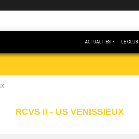
ACTUALITES
LE CLUB
UX
RCVS II - US VENISSIEUX