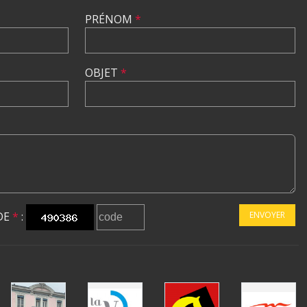
PRÉNOM
*
OBJET
*
DE
*
:
ENVOYER