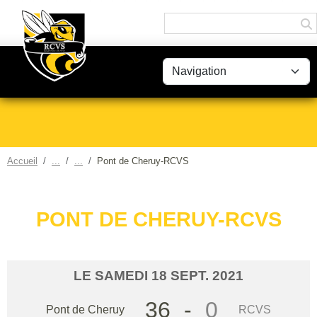
Panneau de gestion des cookies
Accueil
Pont de Cheruy-RCVS
PONT DE CHERUY-RCVS
LE
SAMEDI
18
SEPT.
2021
36
-
0
Pont de Cheruy
RCVS