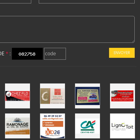
DE
*
:
ENVOYER