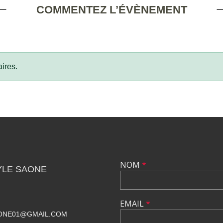
COMMENTEZ L’ÉVÈNEMENT
ires.
NOM
*
YLE SAONE
EMAIL
*
ONE01@GMAIL.COM