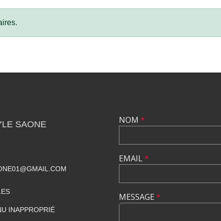
ires.
NOM
*
YLE SAONE
EMAIL
*
ONE01@GMAIL.COM
LES
MESSAGE
*
U INAPPROPRIÉ