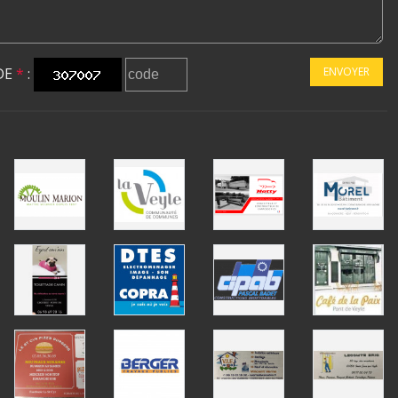
DE
*
:
ENVOYER