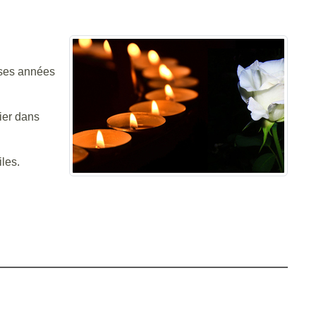
uses années
lier dans
les.