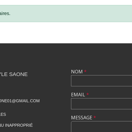
ires.
NOM
*
YLE SAONE
EMAIL
*
ONE01@GMAIL.COM
LES
MESSAGE
*
U INAPPROPRIÉ