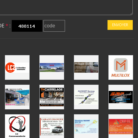
DE
*
:
ENVOYER