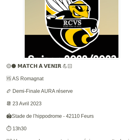
🟡⚫️ 𝗠𝗔𝗧𝗖𝗛 𝗔̀ 𝗩𝗘𝗡𝗜𝗥 💪🏻
🆚 AS Romagnat
🏉 Demi-Finale AURA réserve
📆 23 Avril 2023
🏟Stade de l'hippodrome - 42110 Feurs
⏱ 13h30