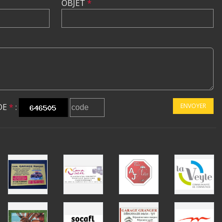
OBJET
*
DE
*
:
ENVOYER