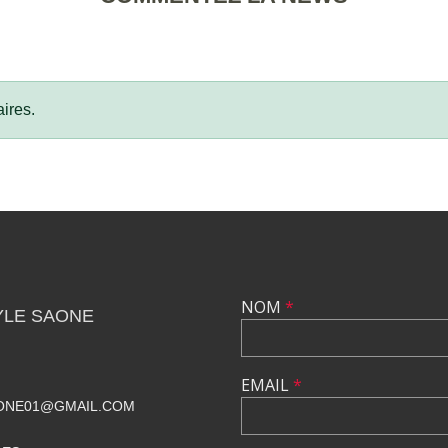
ires.
NOM
*
YLE SAONE
EMAIL
*
ONE01@GMAIL.COM