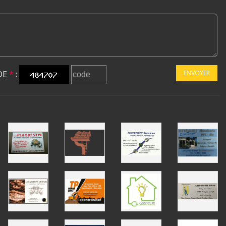
DE
*
:
ENVOYER