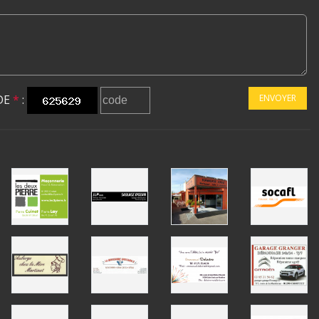
DE
*
:
ENVOYER