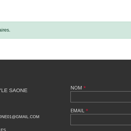
ires.
NOM
*
YLE SAONE
EMAIL
*
ONE01@GMAIL.COM
LES