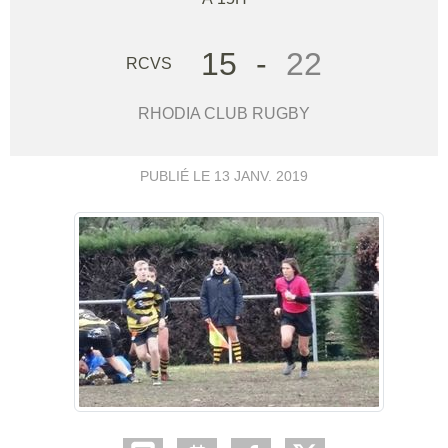
15
-
22
RCVS
RHODIA CLUB RUGBY
PUBLIÉ LE
13 JANV. 2019