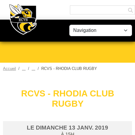
Panneau de gestion des cookies
Accueil
RCVS - RHODIA CLUB RUGBY
RCVS - RHODIA CLUB
RUGBY
LE
DIMANCHE
13
JANV.
2019
À 15H