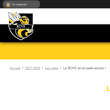
Panneau de gestion des cookies
Se connecter
Accueil
2017-2018
Les news
Le RCVS on en parle encore !