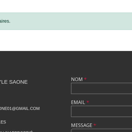
ires.
NOM
*
YLE SAONE
EMAIL
*
ONE01@GMAIL.COM
LES
MESSAGE
*