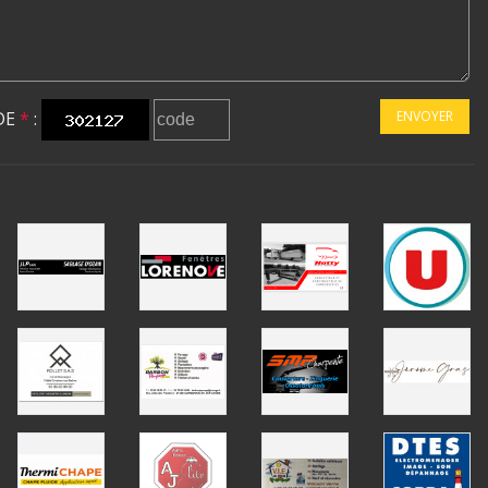
DE
*
:
ENVOYER