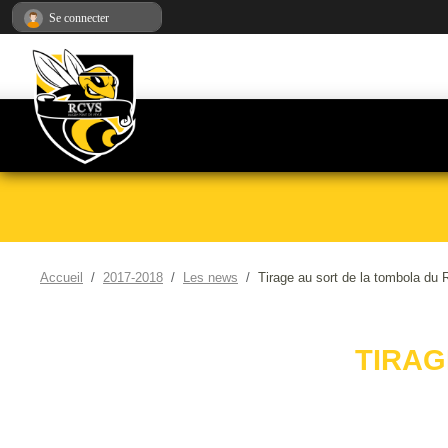
Panneau de gestion des cookies
Se connecter
Accueil
2017-2018
Les news
Tirage au sort de la tombola du
TIRAG