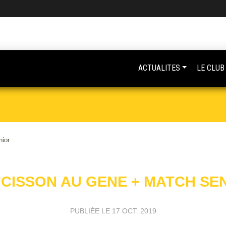
ACTUALITES
LE CLUB
ior
CISSON AU GENE + MATCH SE
PUBLIÉE LE
17 OCT. 2019