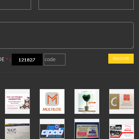
DE
*
:
ENVOYER