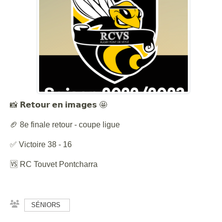
📸 𝗥𝗲𝘁𝗼𝘂𝗿 𝗲𝗻 𝗶𝗺𝗮𝗴𝗲𝘀 🤩
🏈 8e finale retour - coupe ligue
✅ Victoire 38 - 16
🆚 RC Touvet Pontcharra
SÉNIORS