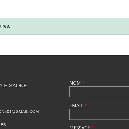
ires.
NOM
*
YLE SAONE
EMAIL
*
ONE01@GMAIL.COM
LES
MESSAGE
*