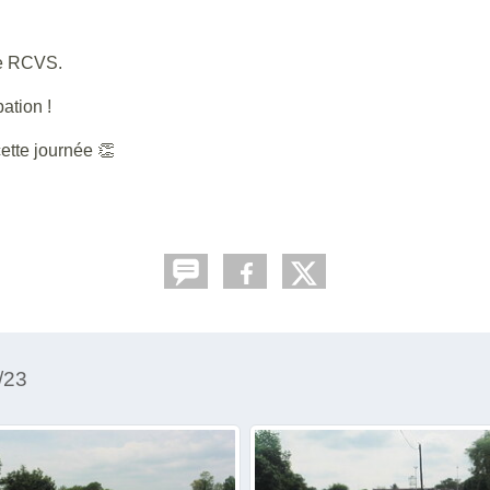
le RCVS.
ation !
ette journée 👏
/23