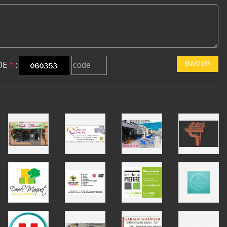
DE
*
:
ENVOYER